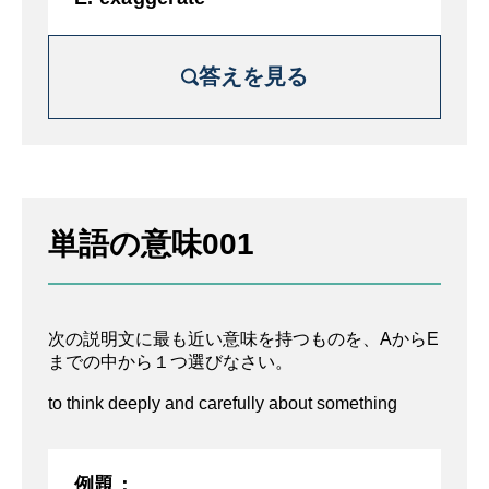
答えを見る
解説を詳しく見る
綿密かつ思慮深く調べること
単語の意味001
A. 精査する
B. 略語
次の説明文に最も近い意味を持つものを、AからE
C. 収束する
までの中から１つ選びなさい。
D. 切り離す
to think deeply and carefully about something
E. 誇張する
例題：