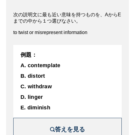
A. 意図的
次の説明文に最も近い意味を持つものを、AからE
B. 歪ませる
までの中から１つ選びなさい。
C.撤退
to twist or misrepresent information
D.長引く
E. 減少する
例題：
A. contemplate
B. distort
C. withdraw
D. linger
E. diminish
答えを見る