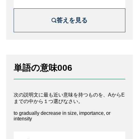
答えを見る
解説を詳しく見る
完全に真実または正しくない方法で何かを
単語の意味006
報告すること
A. 熟考する
次の説明文に最も近い意味を持つものを、AからE
B. 歪ませる
までの中から１つ選びなさい。
C.撤退
to gradually decrease in size, importance, or
intensity
D.長引く
E. 減少する