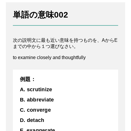
理解することに重点を置いて深く考えるこ
単語の意味002
と
A. 識別する
次の説明文に最も近い意味を持つものを、AからE
B. ヴィア
までの中から１つ選びなさい。
C.停滞する
to examine closely and thoughtfully
D. 解体
E.悪化する
例題：
A. scrutinize
B. abbreviate
C. converge
D. detach
E. exaggerate