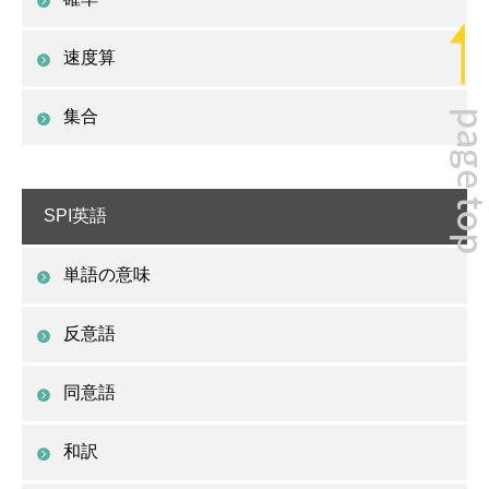
速度算
集合
SPI英語
単語の意味
反意語
同意語
和訳