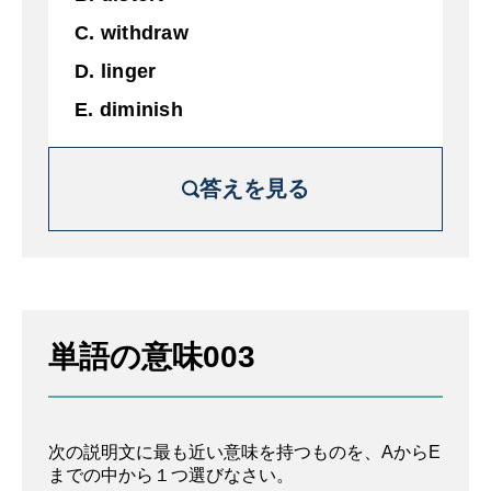
C. withdraw
D. linger
E. diminish
答えを見る
解説を詳しく見る
活動への参加や組織への所属などをやめた
単語の意味003
り、誰かにそうさせたりすること
A. 熟考する
次の説明文に最も近い意味を持つものを、AからE
B. 歪ませる
までの中から１つ選びなさい。