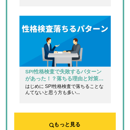
SPI性格検査で失敗するパターン
があった！？落ちる理由と対策ま
で徹底解説！
はじめに SPI性格検査で落ちることな
んてないと思う方も多い...
もっと見る