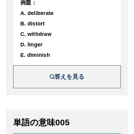
例題：
A. deliberate
B. distort
C. withdraw
D. linger
E. diminish
答えを見る
解説を詳しく見る
サイズ、重要性、強度が徐々に減少するこ
単語の意味005
と