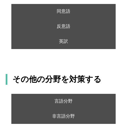
B. 歪ませる
同意語
C.撤退
D.長引く
反意語
E. 減少する
英訳
その他の分野を対策する
言語分野
非言語分野