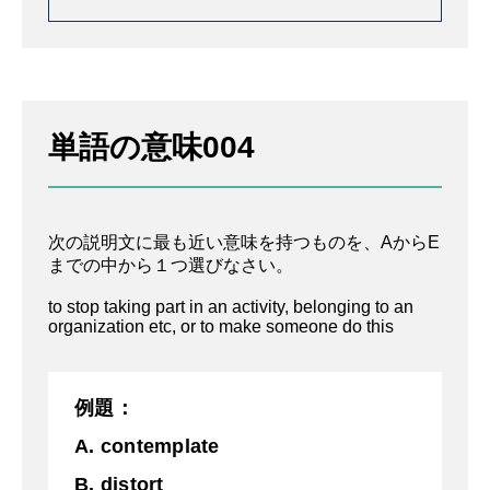
解説を詳しく見る
情報をねじ曲げたり、偽ったりすること
単語の意味004
A. 熟考する
B. 歪ませる
次の説明文に最も近い意味を持つものを、AからE
C.撤退
までの中から１つ選びなさい。
D.長引く
to stop taking part in an activity, belonging to an
organization etc, or to make someone do this
E. 減少する
例題：
A. contemplate
B. distort