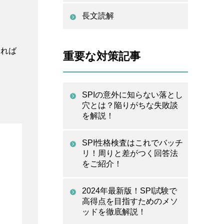
1
長文読解
われば
重要な対策記事
SPIの意外に知らない落とし
穴とは？陥りがちな失敗談
を解説！
SPI性格検査はこれでバッチ
リ！周りと差がつく回答法
をご紹介！
2024年最新版！SPI試験で
高得点を目指すためのメソ
ッドを徹底解説！