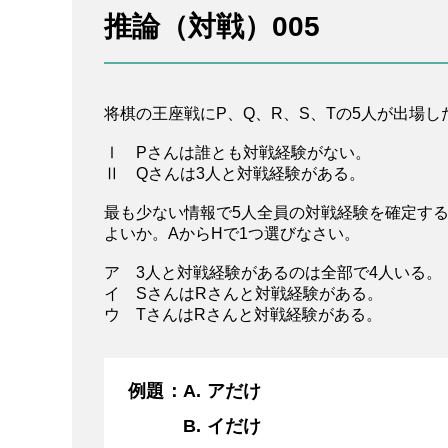
※ ○が勝利、
が敗戦、△は引き分けを
推論（対戦）005
①、②、③の情報が不足している。
将棋の王座戦にP、Q、R、S、Tの5人が出場
ア Wの勝ち点は9だった。←②と③にお
Ⅰ Pさんは誰とも対戦経験がない。
ない。
Ⅱ Qさんは3人と対戦経験がある。
イ XはYに勝った。←①の情報が確定、
最も少ない情報で5人全員の対戦経験を確定す
ウ Xはどのチームにも負けていない。←
よいか。AからHで1つ選びなさい。
わかない。
ア 3人と対戦経験があるのは全部で4人いる。
イ SさんはRさんと対戦経験がある。
ウ TさんはRさんと対戦経験がある。
アとイの情報が確定すると、全ての対戦成
３位がZ（勝ち点5）、４位がY（勝ち点4
例題：
A. アだけ
B. イだけ