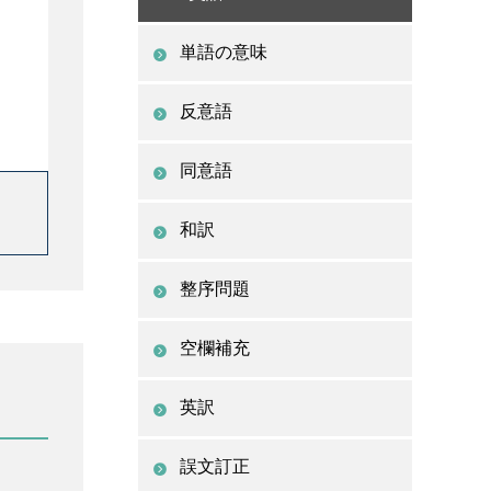
単語の意味
反意語
同意語
和訳
整序問題
空欄補充
英訳
い。
誤文訂正