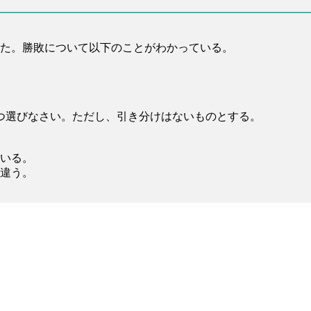
いる。←つまりPを除く全員が対戦経験があったことが
った。勝敗について以下のことがわかっている。
経験がわかる。
①のみわかる
②のみわかる
1つ選びなさい。ただし、引き分けはないものとする。
ムいる。
れ違う。