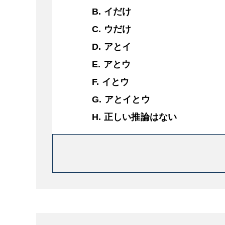
B. イだけ
C. ウだけ
D. アとイ
E. アとウ
F. イとウ
G. アとイとウ
H. 正しい推論はない
解説を詳しく見る
IからIIIを踏まえた状況を示した以下の