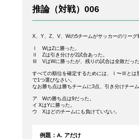
推論（対戦）006
X、Y、Z、V、Wの5チームがサッカーのリー
Ⅰ WはZに勝った。
Ⅱ Zは引き分けが2試合あった。
Ⅲ VはWに勝ったが、残りの試合は全敗だっ
すべての順位を確定するためには、Ⅰ〜Ⅲとは
で1つ選びなさい。
なお勝ち点は勝ちチームに3点、引き分けチーム
ア Wの勝ち点は9だった。
イ XはYに勝った。
ウ Xはどのチームにも負けていない。
例題：
A. アだけ