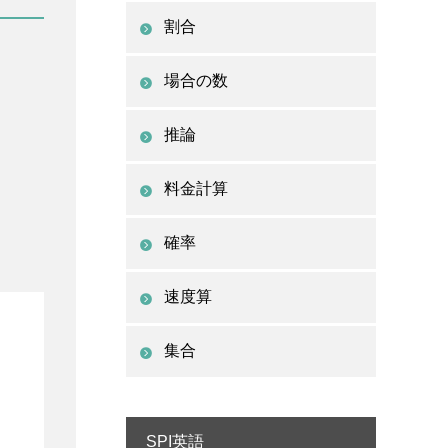
割合
わか
場合の数
推論
料金計算
確率
速度算
集合
SPI英語