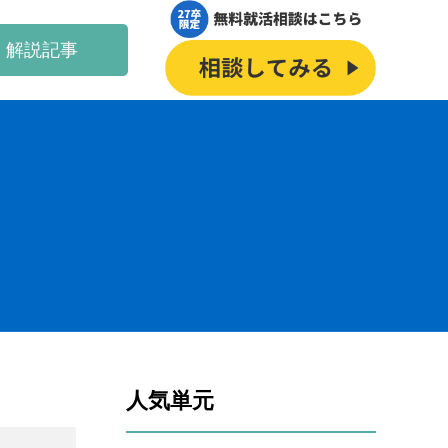
解説記事
人気単元