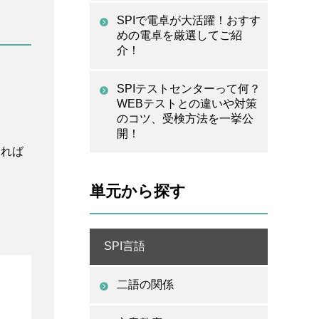
SPIで電卓が大活躍！おすす
めの電卓を厳選してご紹
介！
わから
SPIテストセンターって何？
WEBテストとの違いや対策
のコツ、受検方法を一挙公
開！
われば
しか
単元から探す
7）、
SPI言語
二語の関係