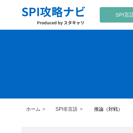
SPI言
ホーム
SPI非言語
推論（対戦）